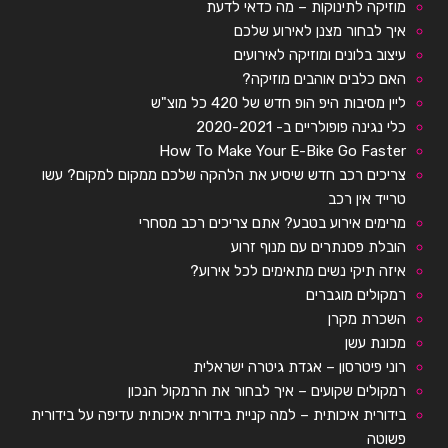
מוזיקה לתינוקות – מה כדאי לדעת
איך לבחור מצנן לאירוע שלכם
עיצוב בלונים ומוזיקה לאירועים
האם כלבים אוהבים מוזיקה?
ליין מסיבות היפ הופ חדש של 420 כל מוצ"ש
כלי נגינה פופולריים ב- 2020-2021
How To Make Your E-Bike Go Faster
צריכים רכב חדש שיסיע את הלהקה שלכם ממקום למקום? עשו
טרייד אין רכב
מרימים אירוע בטבע? אתם צריכים רכב מסחרי
הובלת פסנתרים עם מנוף זרוע
איזה תיקי נשים מתאימים לכל אירוע?
רמקולים מוגברים
השכרת מקרן
מכונת עשן
רוני פיטרסון – אגדת גיטרה ישראלית
רמקולים שקועים – איך לבחור את הרמקול הנכון
בידורית איכותית – למה קניית בידורית איכותית עדיפה על בידורית
פשוטה