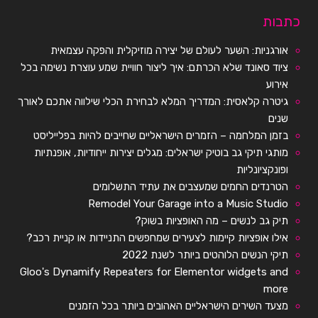
כתבות
אורגניות: השער לעולם של יצירה מוזיקלית והפקה עצמאית
ציוד סאונד שלא הכרתם: איך ליצור חוויית שמע עוצרת נשימה בכל
אירוע
גיטרה קלאסית: המדריך המלא לבחירת הכלי שילווה אתכם לאורך
שנים
בזמן המלחמה – הזמרים הישראליים שחייבים להיות בפלייליסט
מותגי תיקי גב בוטיק ישראלים: מגלים יצירות ייחודיות, אופנתיות
ופונקציונליות
הטרנדים החמים שמעצבים את עתיד התשלומים
Remodel Your Garage into a Music Studio
תיק גב לנשים – מה האופציות בשוק?
אילו אופציות קיימות לצעירים שמחפשים התניידות או קניית רכב?
תיקי הנשים הלוהטים ביותר לשנת 2022
Gloo's Dynamify Repeaters for Elementor widgets and
more
מצעד השירים הישראליים האהובים ביותר בכל הזמנים