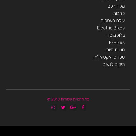
מגזין רכב
כתבות
עולם העסקים
Electric Bikes
בלוג מוטורי
E-BIkes
חנויות חיות
ספורט ואקטואליה
תיקים לנשים
כל הזכויות שמורות 2018 ©
הפועל באר שבע
קופונים ומבצעים
מגזין רכב
איכות חיים
מאמרים איכותיים
בישול ואוכל
הפועל באר שבע
כתבות איכות
לרכב חדש
טכנולוגיה וקידמה
גני אירועים בשפלה
רכב מפרט
מאמרים ישראל
רכב מסחרי
חדשות
איכות הסביבה
במבצע
רגאיי
אקווריום
מימון רכב
איסוזו דימקס