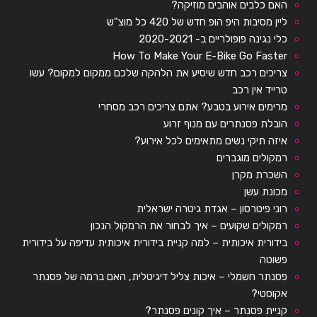
האם כלבים אוהבים מוזיקה?
ליין מסיבות היפ הופ חדש של 420 כל מוצ"ש
כלי נגינה פופולריים ב- 2020-2021
How To Make Your E-Bike Go Faster
צריכים רכב חדש שיסיע את הלהקה שלכם ממקום למקום? עשו
טרייד אין רכב
מרימים אירוע בטבע? אתם צריכים רכב מסחרי
הובלת פסנתרים עם מנוף זרוע
איזה תיקי נשים מתאימים לכל אירוע?
רמקולים מוגברים
השכרת מקרן
מכונת עשן
רוני פיטרסון – אגדת גיטרה ישראלית
רמקולים שקועים – איך לבחור את הרמקול הנכון
בידורית איכותית – למה קניית בידורית איכותית עדיפה על בידורית
פשוטה
פסנתר חשמלי – איכות צליל דיגיטלית, האם ברמה של פסנתר
אקוסטי?
קניית פסנתר – איך קונים פסנתר?