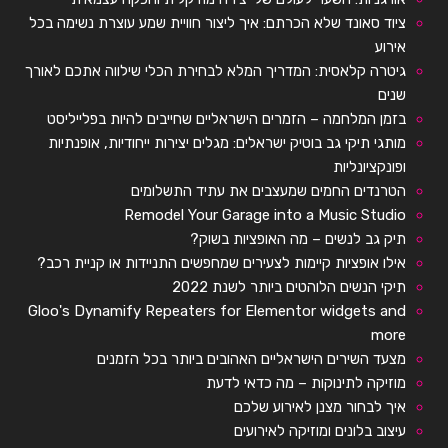
ציוד סאונד שלא הכרתם: איך ליצור חוויית שמע עוצרת נשימה בכל
אירוע
גיטרה קלאסית: המדריך המלא לבחירת הכלי שילווה אתכם לאורך
שנים
בזמן המלחמה – הזמרים הישראליים שחייבים להיות בפלייליסט
מותגי תיקי גב בוטיק ישראלים: מגלים יצירות ייחודיות, אופנתיות
ופונקציונליות
הטרנדים החמים שמעצבים את עתיד התשלומים
Remodel Your Garage into a Music Studio
תיק גב לנשים – מה האופציות בשוק?
אילו אופציות קיימות לצעירים שמחפשים התניידות או קניית רכב?
תיקי הנשים הלוהטים ביותר לשנת 2022
Gloo's Dynamify Repeaters for Elementor widgets and
more
מצעד השירים הישראליים האהובים ביותר בכל הזמנים
מוזיקה לתינוקות – מה כדאי לדעת
איך לבחור מצנן לאירוע שלכם
עיצוב בלונים ומוזיקה לאירועים