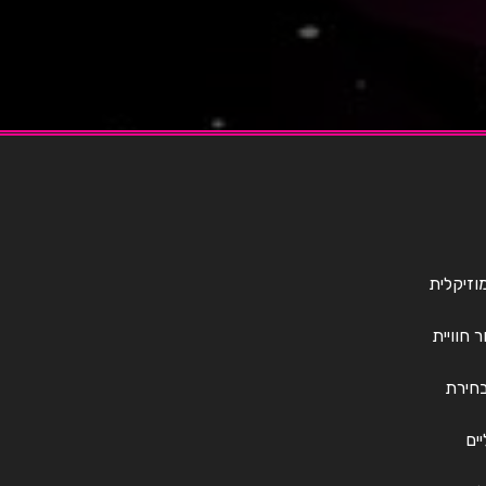
וזיקלית
 חוויית
חירת
ים