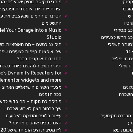
ריוקי
מותגי תיקי גב בוטיק ישראלים: מג
מוגבר
יצירות ייחודיות, אופנתיות ופונקציו
ש
הטרנדים החמים שמעצבים את עת
רסון
התשלומים
כב מסחרי
l Your Garage into a Music
כב חדש לצעירים
Studio
פסנתר חשמלי
תיק גב לנשים – מה האופציות בש
ונד
אילו אופציות קיימות לצעירים שמ
ם חשמליים
התניידות או קניית רכב?
חשמלי
תיקי הנשים הלוהטים ביותר לשנת 2022
oo's Dynamify Repeaters for
lementor widgets and more
לונים
מצעד השירים הישראליים האהובים
השכרה
בכל הזמנים
מוזיקה לתינוקות – מה כדאי לדע
איך לבחור מצנן לאירוע שלכם
הגברה מקצועית
עיצוב בלונים ומוזיקה לאירועים
וע
האם כלבים אוהבים מוזיקה?
מכונת עשן