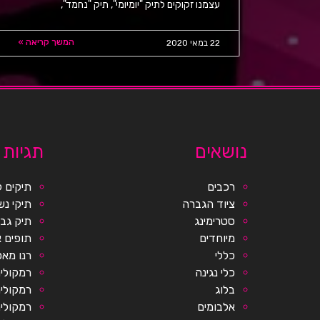
עצמנו זקוקים לתיק "יומיומי", תיק "נחמד",
המשך קריאה »
22 במאי 2020
נושאים
תגיות
רכבים
תיקים ל
ציוד הגברה
תיקי נש
סטרימינג
תיק גב 
מיוחדים
תופים א
כללי
רנו מא
כלי נגינה
רמקולים
בלוג
רמקולי
אלבומים
רמקולים