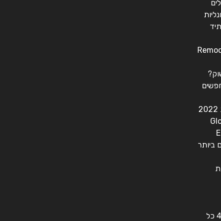
לים
נליות
יד
Remode
וק?
חפשים
Gl
E
 ביותר
ת
ליין מסיבות היפ הופ חדש של 420 כל