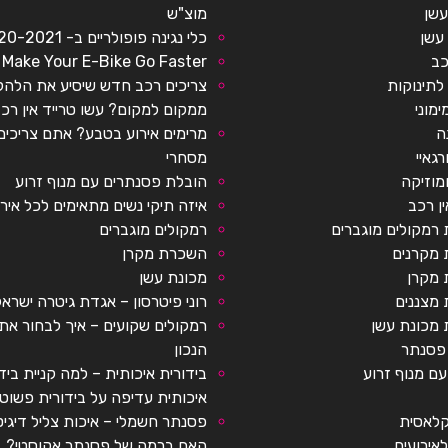
עשן
מוצ"ש
עשן
כלי נגינה פופולריים ב- 2020-2021
כב
Make Your E-Bike Go Faster
לתינוקות
צריכים רכב חדש שיסיע את הלה
ימוני
ממקום למקום? עשו טרייד אין רכ
ה
מרימים אירוע בטבע? אתם צריכים
רגאיי
מסחרי
מוזיקה
הובלת פסנתרים עם מנוף זרוע
ין רכב
איזה תיקי נשים מתאימים לכל איר
רמקולים מוגברים
רמקולים מוגברים
מקרנים
השכרת מקרן
מקרן
מכונת עשן
מצננים
רוני פיטרסון – אגדת גיטרה ישראל
מכונת עשן
רמקולים שקועים – איך לבחור את
פסנתר
הנכון
ם מנוף זרוע
בידורית איכותית – למה קניית ביד
איכותית עדיפה על בידורית פשוט
קלאסית
פסנתר חשמלי – איכות צליל דיגיט
לאירועים
האם ברמה של פסנתר אקוסטי?