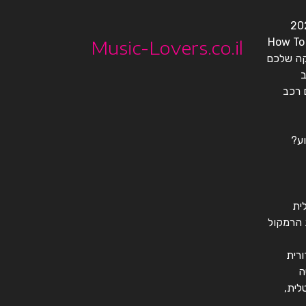
How To 
Music-Lovers.co.il
קה שלכם
ב
 רכב
וע?
ית
 הרמקול
ורית
ה
לית,