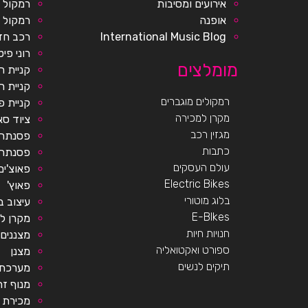
אירועים ומסיבות
רמקול ק
אופנה
רמקול 
International Music Blog
רכב חד
רוני פיט
מומלצים
קניית ר
קניית ר
רמקולים מוגברים
קניית 
מקרן למכירה
ציוד סא
מגזין רכב
פסנתרי
כתבות
פסנתר 
עולם העסקים
פאוצ'ים
Electric Bikes
פאוץ'
בלוג מוטורי
עיצוב ב
E-BIkes
מקרן ל
חנויות חיות
מצננים
ספורט ואקטואליה
מצנן
תיקים לנשים
מערכת 
מנוף זר
מכירת 