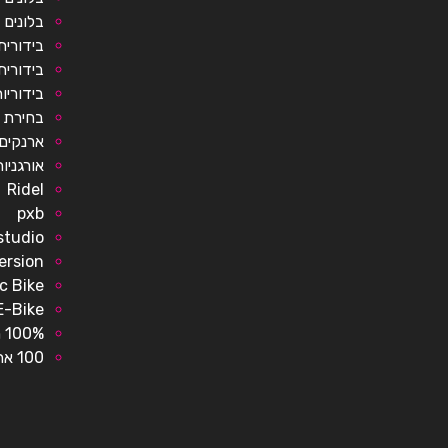
בלונים 
בידורית
בידורית
בידוריו
בחירת מ
ארנקים
אורגניו
Ridel
pxb
studio
ersion
ic Bike
E-Bike
100% מימון לרכב
100 אחוז מימון לרכב