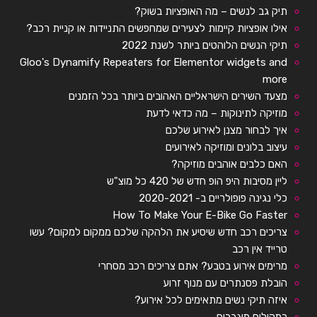
תיק גב לנשים – מה האופציות בשוק?
אילו אופציות קיימות לצעירים שמחפשים התניידות או קניית רכב?
תיקי הנשים הלוהטים ביותר לשנת 2022
Gloo's Dynamify Repeaters for Elementor widgets and
more
מצעד השירים הישראליים האהובים ביותר בכל הזמנים
מוזיקה לתינוקות – מה כדאי לדעת
איך לבחור מצנן לאירוע שלכם
עיצוב בלונים ומוזיקה לאירועים
האם כלבים אוהבים מוזיקה?
ליין מסיבות היפ הופ חדש של 420 כל מוצ"ש
כלי נגינה פופולריים ב- 2020-2021
How To Make Your E-Bike Go Faster
צריכים רכב חדש שיסיע את הלהקה שלכם ממקום למקום? עשו
טרייד אין רכב
מרימים אירוע בטבע? אתם צריכים רכב מסחרי
הובלת פסנתרים עם מנוף זרוע
איזה תיקי נשים מתאימים לכל אירוע?
רמקולים מוגברים