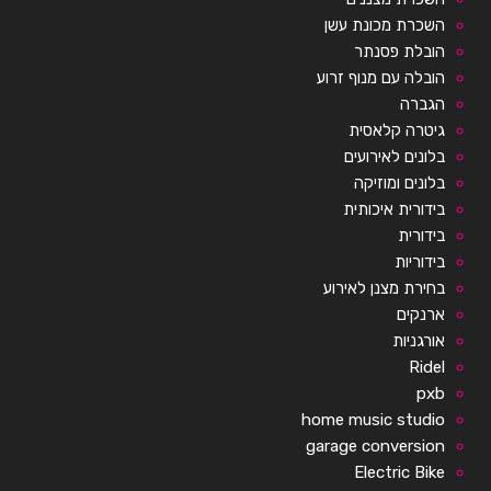
השכרת מכונת עשן
הובלת פסנתר
הובלה עם מנוף זרוע
הגברה
גיטרה קלאסית
בלונים לאירועים
בלונים ומוזיקה
בידורית איכותית
בידורית
בידוריות
בחירת מצנן לאירוע
ארנקים
אורגניות
Ridel
pxb
home music studio
garage conversion
Electric Bike